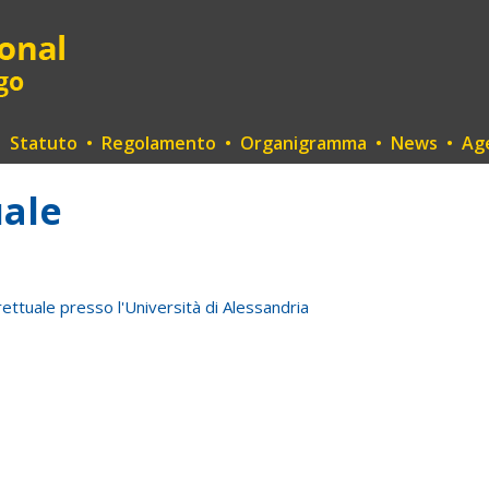
•
Statuto
•
Regolamento
•
Organigramma
•
News
•
Ag
uale
ttuale presso l'Università di Alessandria