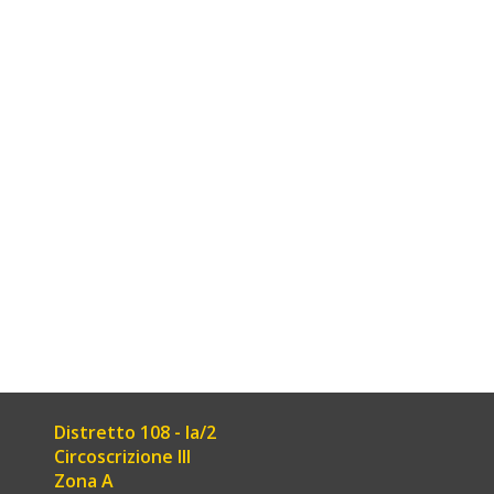
Distretto 108 - Ia/2
Circoscrizione III
Zona A