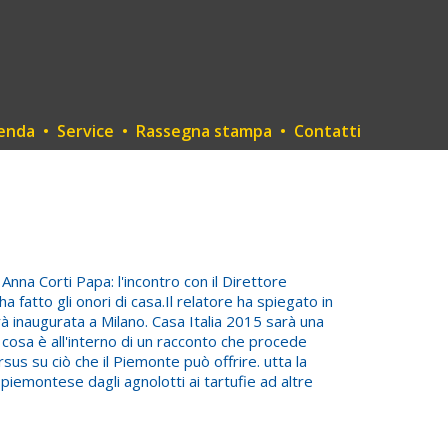
enda
•
Service
•
Rassegna stampa
•
Contatti
nna Corti Papa: l'incontro con il Direttore
 fatto gli onori di casa.Il relatore ha spiegato in
arà inaugurata a Milano. Casa Italia 2015 sarà una
cosa è all'interno di un racconto che procede
us su ciò che il Piemonte può offrire. utta la
 piemontese dagli agnolotti ai tartufie ad altre