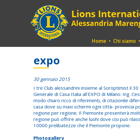
Home
•
Chi siamo
expo
30 gennaio 2015
I tre Club alessandrini insieme al Soroptimist il 
Generale di Casa Italia all'EXPO di Milano: Ing. Ce
modo chiaro ricco di riferimenti, di citazionile di
casa dove su maxi schermi ogni città- provincia p
regione per regione. Il Piemonte presenterà molte 
regione può offrire anche luohi dove cisi può rilas
10000 prelibatezze che il Piemonte propone.
Photogallery