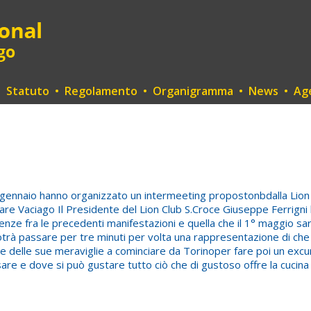
•
Statuto
•
Regolamento
•
Organigramma
•
News
•
Ag
30 gennaio hanno organizzato un intermeeting propostonbdalla Lion A
sare Vaciago Il Presidente del Lion Club S.Croce Giuseppe Ferrigni ha
ferenze fra le precedenti manifestazioni e quella che il 1° maggio s
otrà passare per tre minuti per volta una rappresentazione di che 
delle sue meraviglie a cominciare da Torinoper fare poi un excurs
sare e dove si può gustare tutto ciò che di gustoso offre la cucina