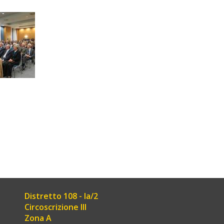
Distretto 108 - Ia/2
Circoscrizione III
Zona A