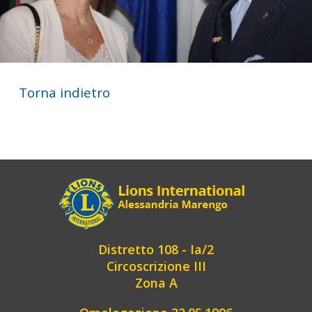
Torna indietro
Distretto 108 - Ia/2
Circoscrizione III
Zona A