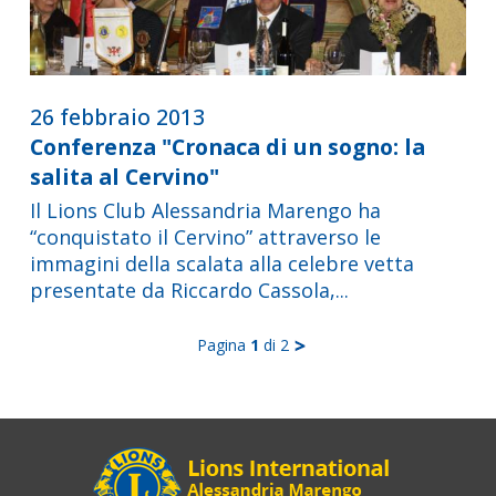
26 febbraio 2013
Conferenza "Cronaca di un sogno: la
salita al Cervino"
Il Lions Club Alessandria Marengo ha
“conquistato il Cervino” attraverso le
immagini della scalata alla celebre vetta
presentate da Riccardo Cassola,...
Pagina
1
di 2