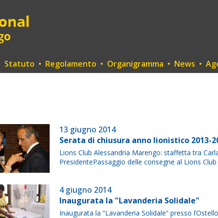
•
Statuto
•
Regolamento
•
Organigramma
•
News
•
Ag
13 giugno 2014
Serata di chiusura anno lionistico 2013-2
Lions Club Alessandria Marengo: staffetta tra Ca
PresidentePassaggio delle consegne al Lions Club A
4 giugno 2014
Inaugurata la "Lavanderia Solidale"
Inaugurata la “Lavanderia Solidale” presso l’Ostell