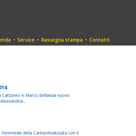
enda
•
Service
•
Rassegna stampa
•
Contatti
014
rla Cattaneo e Marco Bellanda nuovo
lessandria...
o Femminile della CaritasRealizzata con il