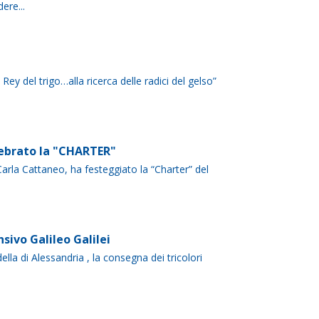
ere...
l Rey del trigo…alla ricerca delle radici del gelso”
lebrato la "CHARTER"
arla Cattaneo, ha festeggiato la “Charter” del
sivo Galileo Galilei
ella di Alessandria , la consegna dei tricolori